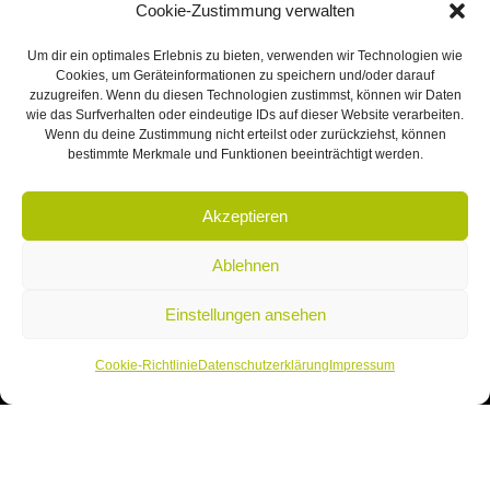
Cookie-Zustimmung verwalten
Zentralverwaltung aller Trainingsorte:
Um dir ein optimales Erlebnis zu bieten, verwenden wir Technologien wie
Cookies, um Geräteinformationen zu speichern und/oder darauf
MPUTraining.de
zuzugreifen. Wenn du diesen Technologien zustimmst, können wir Daten
wie das Surfverhalten oder eindeutige IDs auf dieser Website verarbeiten.
Kapellenhof 6a
Wenn du deine Zustimmung nicht erteilst oder zurückziehst, können
bestimmte Merkmale und Funktionen beeinträchtigt werden.
91207 Lauf an der Pegnitz
09123-80 97 090
Akzeptieren
info@mputraining.de
Ablehnen
Einstellungen ansehen
NAVIGATION
Cookie-Richtlinie
Datenschutzerklärung
Impressum