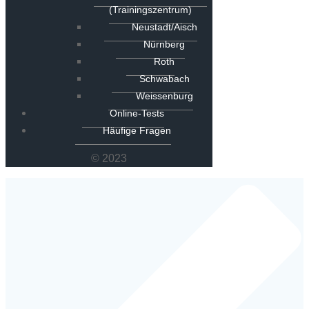
(Trainingszentrum)
Neustadt/Aisch
Nürnberg
Roth
Schwabach
Weissenburg
Online-Tests
Häufige Fragen
© 2023